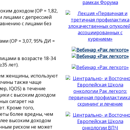
ким доходом (ОР = 1,82,
 и лицами с депрессией
сравнению с лицами без
и (ОР = 3,07, 95% ДИ =
ицами в возрасте 18-34
≥35 лет).
чем женщины, используют
чины также чаще
р, IQOS) в течение
ики с высоким доходом
ных сигарет на
т. Кроме того,
еты более вредны, чем
олее высоким доходом
енным риском не может