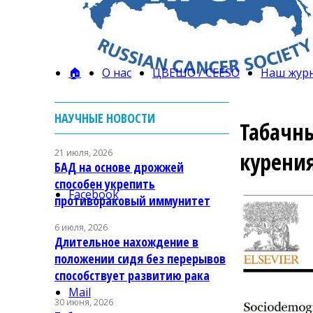
🏠
О нас
ЦВЕШО / CEESO
Наш жур
НАУЧНЫЕ НОВОСТИ
Табачны
21 июля, 2026
курени
БАД на основе дрожжей
способен укрепить
Facebook
противораковый иммунитет
6 июля, 2026
Длительное нахождение в
положении сидя без перерывов
способствует развитию рака
Mail
30 июня, 2026