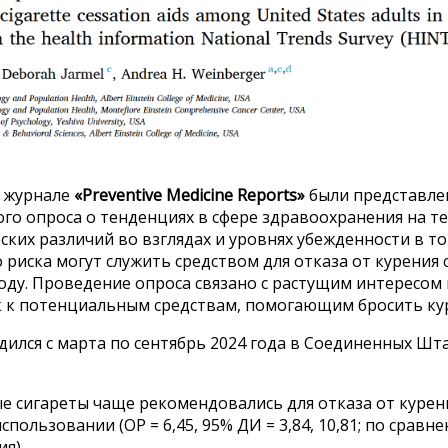
в журнале
«Preventive Medicine Reports»
были представле
го опроса о тенденциях в сфере здравоохранения на т
ких различий во взглядах и уровнях убежденности в то
риска могут служить средством для отказа от курения
году. Проведение опроса связано с растущим интересо
к к потенциальным средствам, помогающим бросить к
ился с марта по сентябрь 2024 года в Соединенных Шта
е сигареты чаще рекомендовались для отказа от курен
спользовании (ОР = 6,45, 95% ДИ = 3,84, 10,81; по сравн
ия)