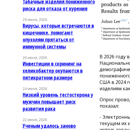
Табачные изделия пониженного
риска для отказа от курения
29 июня, 2026
Вирусы, которые встречаются в
кишечнике, помогают
опухолям прятаться от
иммунной системы
В 2026 году 
26 июня, 2026
Национально
Инвестиции в скрининг на
демографичес
хеликобактер окупаются в
пониженного 
пятикратном размере
США в 2024 
изделиям ка
24 июня, 2026
Низкий уровень тестостерона у
Опрос провод
мужчин повышает риск
показал:
развития рака
- Электронны
22 июня, 2026
текущем их и
Ученым удалось заново
использован