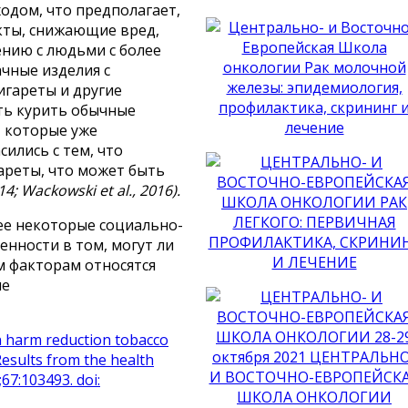
одом, что предполагает,
кты, снижающие вред,
нию с людьми с более
ачные изделия с
игареты и другие
ть курить обычные
, которые уже
ились с тем, что
ареты, что может быть
14; Wackowski et al., 2016).
ее некоторые социально-
енности в том, могут ли
м факторам относятся
ие
in harm reduction tobacco
Results from the health
67:103493. doi: