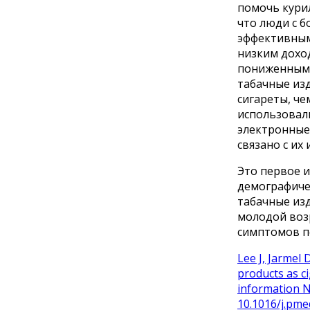
помочь курил
что люди с 
эффективным
низким доход
пониженным 
табачные из
сигареты, че
использовали
электронные 
связано с их
Это первое 
демографичес
табачные изд
молодой возр
симптомов пс
Lee J, Jarmel
products as c
information N
10.1016/j.pm