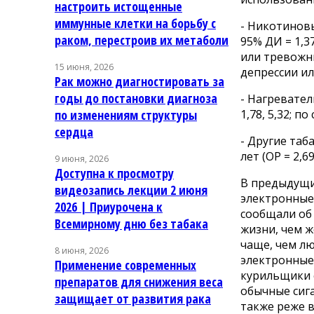
настроить истощенные
иммунные клетки на борьбу с
- Никотиновы
раком, перестроив их метаболи
95% ДИ = 1,3
или тревожны
15 июня, 2026
депрессии и
Рак можно диагностировать за
годы до постановки диагноза
- Нагревател
1,78, 5,32; 
по изменениям структуры
сердца
- Другие та
лет (ОР = 2,6
9 июня, 2026
Доступна к просмотру
В предыдущи
видеозапись лекции 2 июня
электронные 
2026 | Приурочена к
сообщали об
Всемирному дню без табака
жизни, чем
чаще, чем лю
8 июня, 2026
электронные 
Применение современных
курильщики 
препаратов для снижения веса
обычные сиг
защищает от развития рака
также реже 