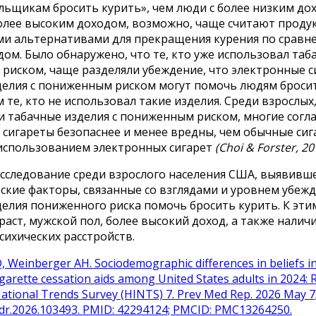
ьщикам бросить курить», чем люди с более низким дох
более высоким доходом, возможно, чаще считают проду
и альтернативами для прекращения курения по сравне
ом. Было обнаружено, что те, кто уже использовал таб
риском, чаще разделяли убеждение, что электронные с
делия с пониженным риском могут помочь людям броси
м те, кто не использовал такие изделия. Среди взрослых
 табачные изделия с пониженным риском, многие соглас
сигареты безопаснее и менее вредны, чем обычные сиг
 использованием электронных сигарет
(Choi & Forster, 20
исследование среди взрослого населения США, выявивш
кие факторы, связанные со взглядами и уровнем убежд
елия пониженного риска помочь бросить курить. К эти
аст, мужской пол, более высокий доход, а также налич
ихических расстройств.
 D, Weinberger AH. Sociodemographic differences in beliefs 
igarette cessation aids among United States adults in 2024: 
ational Trends Survey (HINTS) 7. Prev Med Rep. 2026 May 7;
edr.2026.103493. PMID: 42294124; PMCID: PMC13264250.