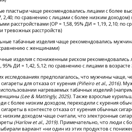
е пластыри чаще рекомендовались лицами с более высо
7, 2,40; по сравнению с лицами с более низким доходом)
ми расстройствами (ОР = 1,58, 95% ДИ = 1,19, 2,10; по 
ли тревожных расстройств)
ьные табачные изделия чаще рекомендовались мужчинам
по сравнению с женщинами)
бачные изделия с пониженным риском рекомендовались л
9, 95% ДИ = 1,42, 5,12; по сравнению с лицами в возрасте 
х исследованиях предполагалось, что мужчины чаще, 
сигареты для отказа от курения
(Piñeiro et al., 2016).
Муж
 использовании нагреваемых табачных изделий (наприме
 женщины
(Lee & Mattingly, 2025).
Также взрослые курильщ
ди с более низким доходом, переходили с курения обыч
сигареты в контексте отказа от курения обычных сигаре
с низким доходом чаще считали, что электронные сигар
ареты
(Harlow et al., 2019).
Примечательно, что люди с б
выбирали вариант «ни один из этих продуктов с пониж