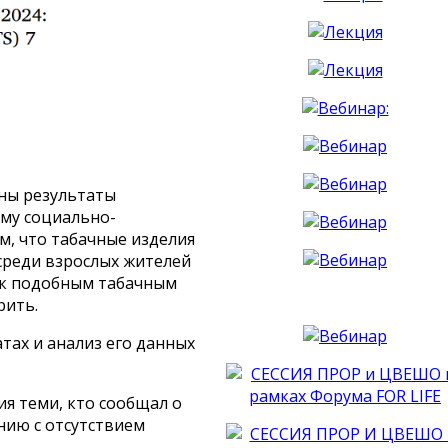
ны результаты
ему социально-
м, что табачные изделия
 среди взрослых жителей
м к подобным табачным
урить.
тах и анализ его данных
ия теми, кто сообщал о
ению с отсутствием