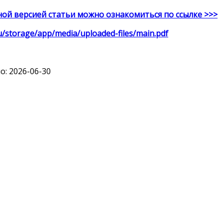
ой версией статьи можно ознакомиться по ссылке >>>
ru/storage/app/media/uploaded-files/main.pdf
: 2026-06-30