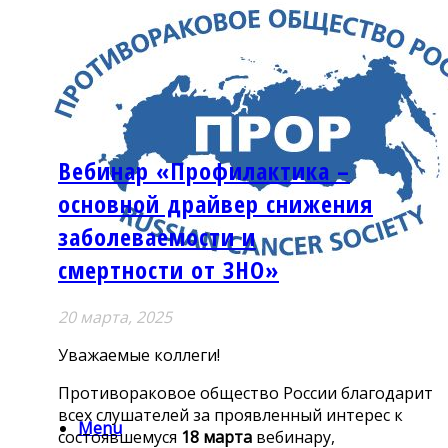
Вебинар «Профилактика –
основной драйвер снижения
заболеваемости и
смертности от ЗНО»
20 мартa, 2025
Уважаемые коллеги!
Противораковое общество России
благодарит
всех слушателей за проявленный интерес к
Menu
состоявшемуся
18 марта
вебинару,