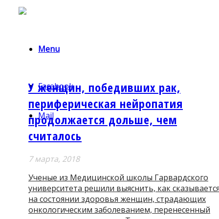
Menu
У женщин, победивших рак,
Facebook
периферическая нейропатия
Mail
продолжается дольше, чем
считалось
7 мартa, 2018
Ученые из Медицинской школы Гарвардского
университета решили выяснить, как сказываетс
на состоянии здоровья женщин, страдающих
онкологическим заболеванием, перенесенный