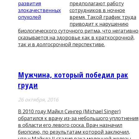
предполагают работу
сотрудников в ночное
время. Такой график труда
приводит к нарушению
биологического суточного ритма, что негативно
сказывается на здоровье как в краткосрочной,
так и в долгосрочной перспективе.
Мужчина, который победил рак
груди
26 октября, 2016
В 2010 году Майкл Сингер (Michael Singer)
обратился к врачу из-за небольшого уплотнения
в области его левого соска. Врач назначил
биопсию, по результатам которой заключил,
что у Майкла II стадия рака молочной железы.