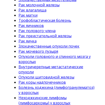
Рак молочной железы
Рак влагалища
Рак матки
Трофобластическая болезнь
Рак яичников
Рак полового члена
Рак предстательной железы
Рак яичка
Злокачественные опухоли почек
Рак мочевого пузыря
Опухоли головного и спинного мозга у
взрослых
Внутричерепные метастатические
опухоли
Опухоли щитовидной железы
Рак коры надпочечников
Болезнь ходжкина (лимфогранулематоз)
у взрослых
Неходжкинские лимфомы
(лимфосаркомы) у взрослых