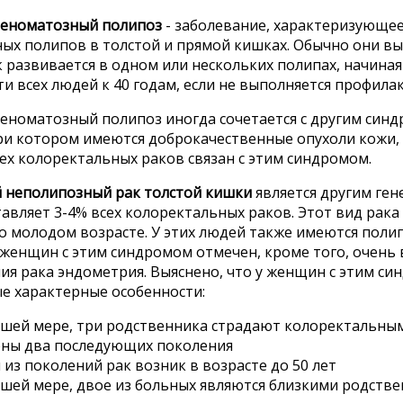
еноматозный полипоз
- заболевание, характеризующе
х полипов в толстой и прямой кишках. Обычно они выя
ак развивается в одном или нескольких полипах, начиная 
и всех людей к 40 годам, если не выполняется профила
еноматозный полипоз иногда сочетается с другим син
при котором имеются доброкачественные опухоли кожи,
сех колоректальных раков связан с этим синдромом.
 неполипозный рак толстой кишки
является другим ге
авляет 3-4% всех колоректальных раков. Этот вид рака
 молодом возрасте. У этих людей также имеются полипы
 женщин с этим синдромом отмечен, кроме того, очень
ия рака эндометрия. Выяснено, что у женщин с этим си
е характерные особенности:
шей мере, три родственника страдают колоректальны
ны два последующих поколения
 из поколений рак возник в возрасте до 50 лет
шей мере, двое из больных являются близкими родстве