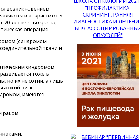
еся возникновением
вляются в возрасте от 5
с 20-летнего возраста,
ктическая операция.
дромом (синдромом
 соединительной ткани и
нетическим синдромом,
 развивается тоже в
, но их не сотни, а лишь
 высокий риск
ндромом, имеются
м раком
нниками.