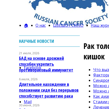
🏠
О нас
ЦВЕШО / CEESO
Наш жур
НАУЧНЫЕ НОВОСТИ
Рак тол
21 июля, 2026
кишок
БАД на основе дрожжей
способен укрепить
Facebook
Что выз
противораковый иммунитет
Факторы
6 июля, 2026
Синдром
Длительное нахождение в
Можно л
положении сидя без перерывов
Можно л
способствует развитию рака
Как диа
Стадии 
Mail
30 июня, 2026
Лечение