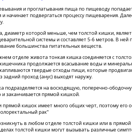
евывания и проглатывания пища по пищеводу попадает 
 и начинает подвергаться процессу пищеварения. Дале
у.
а, диаметр которой меньше, чем толстой кишки, являе
еварительной системы и составляет 5-6 метров. В ней
ывание большинства питательных веществ.
нем отделе живота тонкая кишка соединяется с толстой
 кишечника продолжается всасывание воды и минераль
скапливаются твердые отходы пищи, которые продвига
з задний проход (анус) выходят наружу.
ка подразделяется на восходящую, поперечно-ободочн
 и заканчивается прямой кишкой.
 и прямой кишок имеет много общих черт, поэтому его
колоректальный рак"
зникнуть в любом отделе толстой кишки или в прямой 
тделах толстой кишки могут вызывать различные симп