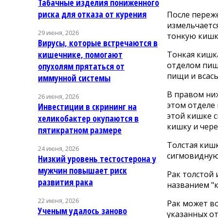
Табачные изделия пониженного
риска для отказа от курения
После переж
измельчается
29 июня, 2026
тонкую кишк
Вирусы, которые встречаются в
кишечнике, помогают
Тонкая кишк
отделом пищ
опухолям прятаться от
пищи и всас
иммунной системы
В правом ниж
26 июня, 2026
этом отделе
Инвестиции в скрининг на
этой кишке 
хеликобактер окупаются в
кишку и чере
пятикратном размере
Толстая киш
24 июня, 2026
сигмовидную
Низкий уровень тестостерона у
мужчин повышает риск
Рак толстой
развития рака
названием "
22 июня, 2026
Рак может во
Ученым удалось заново
указанных о