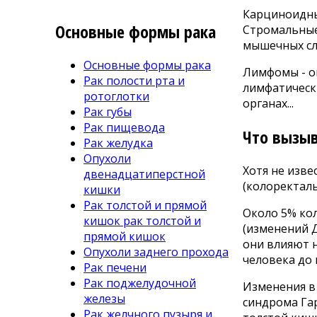
Карциноидны
Основные формы рака
Стромальные
мышечных сл
Основные формы рака
Лимфомы - о
Рак полости рта и
лимфатически
ротоглотки
органах...
Рак губы
Рак пищевода
Что вызыв
Рак желудка
Опухоли
Хотя не изв
двенадцатиперстной
(колоректал
кишки
Рак толстой и прямой
Около 5% ко
кишок рак толстой и
(изменений Д
прямой кишок
они влияют 
Опухоли заднего прохода
человека до 
Рак печени
Рак поджелудочной
Изменения в
железы
синдрома Гар
Рак желчного пузыря и