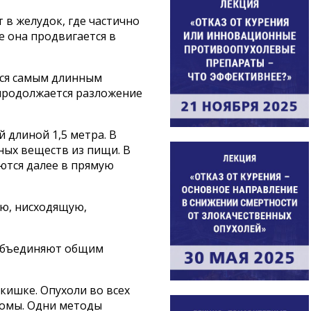
в желудок, где частично
е она продвигается в
тся самым длинным
 продолжается разложение
 длиной 1,5 метра. В
ных веществ из пищи. В
ются далее в прямую
ую, нисходящую,
 объединяют общим
кишке. Опухоли во всех
томы. Одни методы