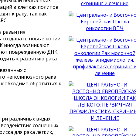
одном или нескольких
таций в клетках полипов.
дят к раку, так как
РС.
а развития
ы создавать новые копии
НК иногда возникают
вают поврежденную ДНК.
одить к развитию рака.
вязанных с
го неполипозного рака
 необходимо обратиться к
 При различных видах
 воздействие солнечных
риска для рака легких,