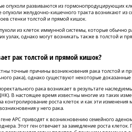
е опухоли развиваются из гормонопродуцирующих кле
 опухоли желудочно-кишечного тракта возникают из с
оев стенки толстой и прямой кишок.
пухоли из клеток иммунной системы, которые обычно р
х узлах, однако могут возникать также в толстой и пр
ает рак толстой и прямой кишок?
естны точные причины возникновения рака толстой и п
ьного рака), однако существуют некоторые доказанные 
лоректального рака возникает в результате наследуем
НК). В настоящее время известны многие из таких изме
на контролирование роста клеток и как эти изменения 
возникновения у него рака.
 гене АРС приводят к возникновению семейного адено
днера. Этот ген отвечает за замедление роста клеток. 