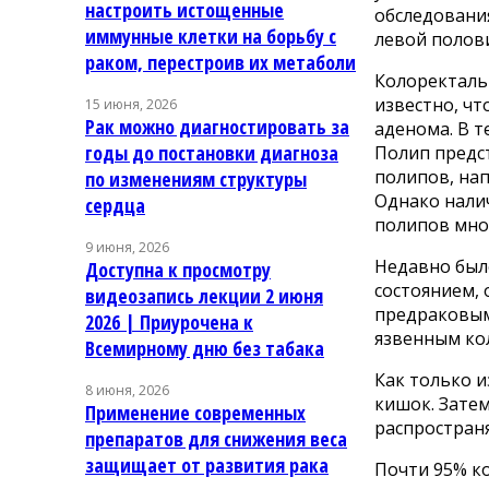
настроить истощенные
обследовани
иммунные клетки на борьбу с
левой полов
раком, перестроив их метаболи
Колоректальн
известно, чт
15 июня, 2026
Рак можно диагностировать за
аденома. В т
годы до постановки диагноза
Полип предст
полипов, на
по изменениям структуры
Однако налич
сердца
полипов мно
9 июня, 2026
Недавно был
Доступна к просмотру
состоянием, 
видеозапись лекции 2 июня
предраковым 
2026 | Приурочена к
язвенным ко
Всемирному дню без табака
Как только и
8 июня, 2026
кишок. Зате
Применение современных
распространя
препаратов для снижения веса
защищает от развития рака
Почти 95% к