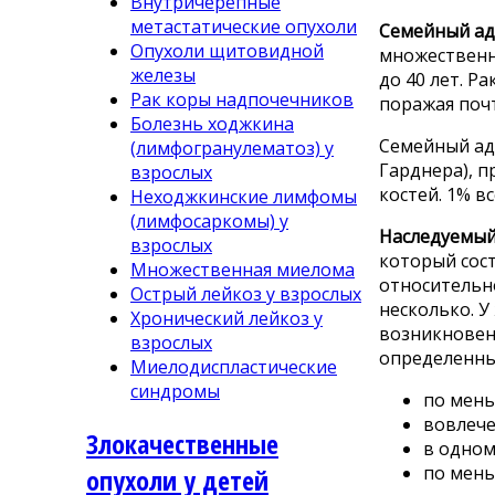
Внутричерепные
метастатические опухоли
Семейный ад
Опухоли щитовидной
множественны
железы
до 40 лет. Р
Рак коры надпочечников
поражая почт
Болезнь ходжкина
Семейный ад
(лимфогранулематоз) у
Гарднера), 
взрослых
костей. 1% в
Неходжкинские лимфомы
(лимфосаркомы) у
Наследуемый
взрослых
который сост
Множественная миелома
относительно
Острый лейкоз у взрослых
несколько. У
Хронический лейкоз у
возникновен
взрослых
определенны
Миелодиспластические
синдромы
по мень
вовлече
Злокачественные
в одном
по мень
опухоли у детей