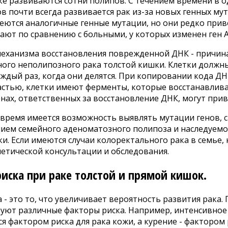
ке развиваются сотни полипов. С течением времени в 
в почти всегда развивается рак из-за новых генных му
меются аналогичные генные мутации, но они редко приво
ают по сравнению с больными, у которых изменен ген А
еханизма восстановления поврежденной ДНК - причин
ного неполипозного рака толстой кишки. Клетки должн
ждый раз, когда они делятся. При копировании кода Д
частью, клетки имеют ферменты, которые восстанавли
нах, ответственных за восстановление ДНК, могут прив
время имеется возможность выявлять мутации генов, с
ием семейного аденоматозного полипоза и наследуемо
и. Если имеются случаи колоректального рака в семье,
нетической консультации и обследования.
иска при раке толстой и прямой кишок.
 - это то, что увеличивает вероятность развития рака.
вуют различные факторы риска. Например, интенсивное
ся фактором риска для рака кожи, а курение - фактором 