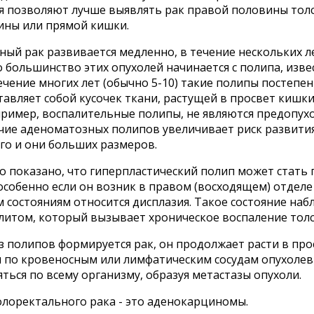
я позволяют лучше выявлять рак правой половины толс
ины или прямой кишки.
ый рак развивается медленно, в течение нескольких л
о большинство этих опухолей начинается с полипа, изв
ечение многих лет (обычно 5-10) такие полипы постепе
авляет собой кусочек ткани, растущей в просвет кишк
пример, воспалительные полипы, не являются предопух
ие аденоматозных полипов увеличивает риск развития 
го и они больших размеров.
о показано, что гиперпластический полип может стать
особенно если он возник в правом (восходящем) отделе
состояниям относится дисплазия. Такое состояние наб
литом, который вызывает хроническое воспаление толс
з полипов формируется рак, он продолжает расти в про
м по кровеносным или лимфатическим сосудам опухолев
ться по всему организму, образуя метастазы опухоли.
олоректального рака - это аденокарциномы.