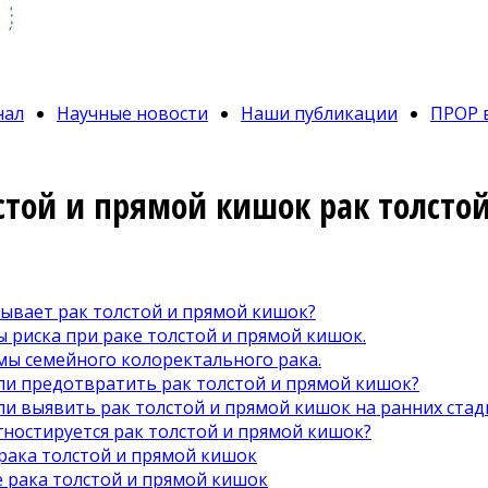
нал
Научные новости
Наши публикации
ПРОР 
стой и прямой кишок рак толсто
ывает рак толстой и прямой кишок?
 риска при раке толстой и прямой кишок.
ы семейного колоректального рака.
и предотвратить рак толстой и прямой кишок?
и выявить рак толстой и прямой кишок на ранних стад
гностируется рак толстой и прямой кишок?
рака толстой и прямой кишок
 рака толстой и прямой кишок