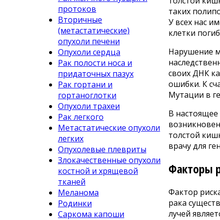
толстой киш
протоков
таких полипо
Вторичные
У всех нас и
(метастатические)
клетки погиб
опухоли печени
Нарушение м
Опухоли сердца
наследствен
Рак полости носа и
своих ДНК ка
придаточных пазух
ошибки. К с
Рак гортани и
Мутации в ге
гортаноглотки
Опухоли трахеи
В настоящее 
Рак легкого
возникновен
Метастатические опухоли
толстой кишк
легких
врачу для ге
Опухолевые плевриты
Злокачественные опухоли
Факторы р
костной и хрящевой
тканей
Фактор риска
Меланома
рака сущест
Родинки
лучей являет
Саркома капоши