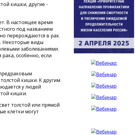
той кишки, другие -
ет. В настоящее время
естного под названием
нно перерождаются в рак.
и. Некоторые виды
олевыми заболеваниями.
рака, особенно, если
 предраковым
 толстой кишки. К другим
людается у людей
той кишки.
свет толстой или прямой
ые клетки могут