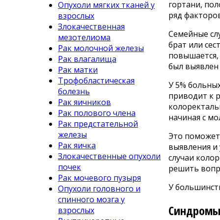
гортани, пол
Опухоли мягких тканей у
ряд факторов
взрослых
Злокачественная
Семейные слу
мезотелиома
брат или сес
Рак молочной железы
повышается, 
Рак влагалища
был выявлен 
Рак матки
Трофобластическая
У 5% больны
болезнь
приводит к 
Рак яичников
колоректаль
Рак полового члена
начиная с мо
Рак предстательной
железы
Это поможет 
Рак яичка
выявления и
Злокачественные опухоли
случаи коло
почек
решить вопр
Рак мочевого пузыря
У большинст
Опухоли головного и
спинного мозга у
Синдромы 
взрослых