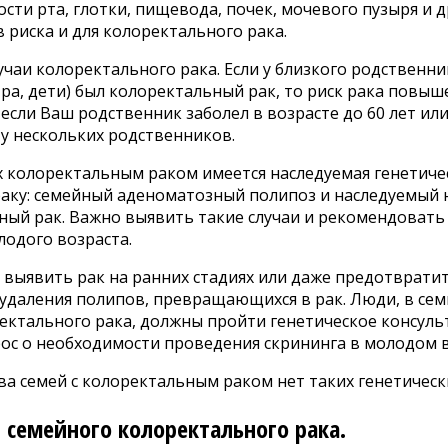
ости рта, глотки, пищевода, почек, мочевого пузыря и 
 риска и для колоректального рака.
чаи колоректального рака. Если у близкого родственни
тра, дети) был колоректальный рак, то риск рака повыш
если Ваш родственник заболел в возрасте до 60 лет ил
у нескольких родственников.
х колоректальным раком имеется наследуемая генетиче
раку: семейный аденоматозный полипоз и наследуемый
ный рак. Важно выявить такие случаи и рекомендовать
лодого возраста.
выявить рак на ранних стадиях или даже предотвратит
 удаления полипов, превращающихся в рак. Люди, в се
ректального рака, должны пройти генетическое консул
ос о необходимости проведения скрининга в молодом в
ва семей с колоректальным раком нет таких генетичес
семейного колоректального рака.