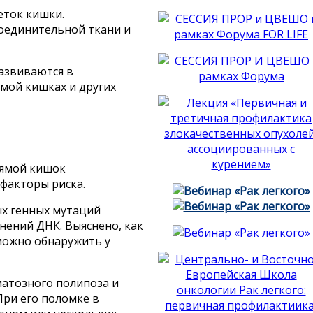
ток кишки.
оединительной ткани и
азвиваются в
ямой кишках и других
рямой кишок
факторы риска.
ых генных мутаций
нений ДНК. Выяснено, как
можно обнаружить у
матозного полипоза и
При его поломке в