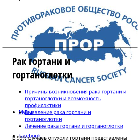
Рак гортани и
гортаноглотки
Причины возникновения рака гортани и
гортаноглотки и возможность
профилактики
Menu
Выявление рака гортани и
гортаноглотки
Лечение рака гортани и гортаноглотки
Facebook
В 95% случаев опухоли гортани представлены