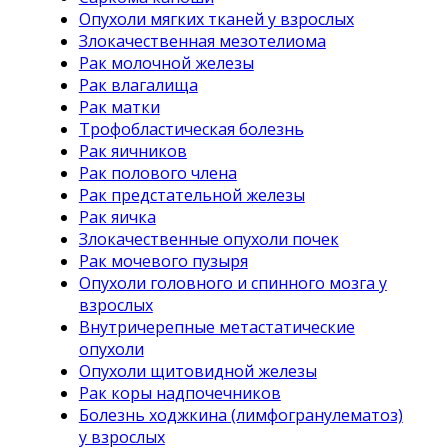
Опухоли мягких тканей у взрослых
Злокачественная мезотелиома
Рак молочной железы
Рак влагалища
Рак матки
Трофобластическая болезнь
Рак яичников
Рак полового члена
Рак предстательной железы
Рак яичка
Злокачественные опухоли почек
Рак мочевого пузыря
Опухоли головного и спинного мозга у
взрослых
Внутричерепные метастатические
опухоли
Опухоли щитовидной железы
Рак коры надпочечников
Болезнь ходжкина (лимфогранулематоз)
у взрослых