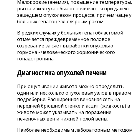
Малокровие (анемия), повышение температуры,
рвота и желтуха обычно появляются при далеко
зашедшем опухолевом процессе, причем чаще у
больных гепатоцеллюлярным раком.
В редких случаях у больных гепатобластомой
отмечается преждевременное половое
созревание за счет выработки опухолью
гормона - человеческого хорионического
гонадотропина.
Диагностика опухолей печени
При ощупывании живота можно определить
один или несколько опухолевых узлов в правом
подреберье. Расширенная венозная сеть на
передней брюшной стенке и асцит (жидкость) в
животе может указывать на поражение
печеночных вен и нижней полой вены.
Наиболее необходимым лабораторным методо