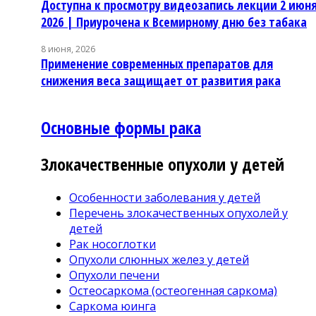
Доступна к просмотру видеозапись лекции 2 июн
2026 | Приурочена к Всемирному дню без табака
8 июня, 2026
Применение современных препаратов для
снижения веса защищает от развития рака
Основные формы рака
Злокачественные опухоли у детей
Особенности заболевания у детей
Перечень злокачественных опухолей у
детей
Рак носоглотки
Опухоли слюнных желез у детей
Опухоли печени
Остеосаркома (остеогенная саркома)
Саркома юинга