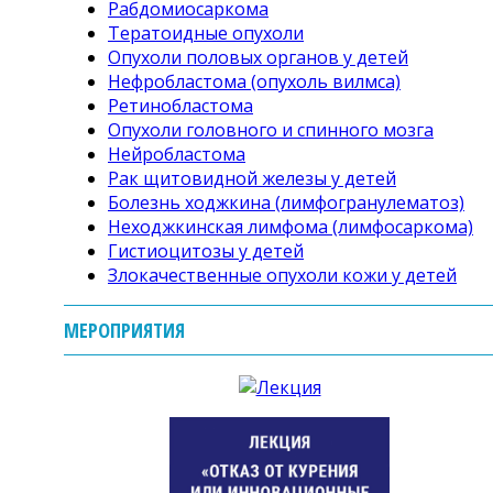
Рабдомиосаркома
Тератоидные опухоли
Опухоли половых органов у детей
Нефробластома (опухоль вилмса)
Ретинобластома
Опухоли головного и спинного мозга
Нейробластома
Рак щитовидной железы у детей
Болезнь ходжкина (лимфогранулематоз)
Неходжкинская лимфома (лимфосаркома)
Гистиоцитозы у детей
Злокачественные опухоли кожи у детей
МЕРОПРИЯТИЯ