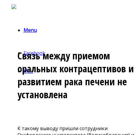
Menu
Cвязь между приемом
Facebook
оральных контрацептивов и
Mail
развитием рака печени не
установлена
К такому выводу пришли сотрудники
Оксфордского университета (Великобритания) и