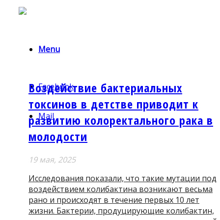
Menu
Воздействие бактериальных
Facebook
токсинов в детстве приводит к
Mail
развитию колоректального рака в
молодости
19 мая, 2025
Исследования показали, что такие мутации под
воздействием колибактина возникают весьма
рано и происходят в течение первых 10 лет
жизни. Бактерии, продуцирующие колибактин,