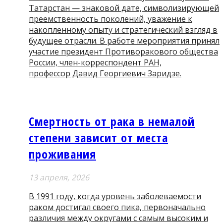
Татарстан — знаковой дате, символизирующей
преемственность поколений, уважение к
накопленному опыту и стратегический взгляд в
будущее отрасли. В работе мероприятия принял
участие президент Противоракового общества
России, член-корреспондент РАН,
профессор Давид Георгиевич Заридзе.
Смертность от рака в немалой
степени зависит от места
проживания
13 апреля, 2026
В 1991 году, когда уровень заболеваемости
раком достигал своего пика, первоначально
различия между округами с самым высоким и