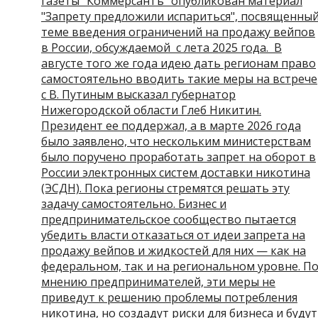
газеты "Коммерсантъ" опубликован материал
"Запрету предложили испариться", посвященны
теме введения ограничений на продажу вейпов
в России, обсуждаемой с лета 2025 года. В
августе того же года идею дать регионам право
самостоятельно вводить такие меры на встрече
с В. Путиным высказал губернатор
Нижегородской области Глеб Никитин.
Президент ее поддержал, а в марте 2026 года
было заявлено, что нескольким министерствам
было поручено проработать запрет на оборот в
России электронных систем доставки никотина
(ЭСДН). Пока регионы стремятся решать эту
задачу самостоятельно. Бизнес и
предпринимательское сообщество пытается
убедить власти отказаться от идеи запрета на
продажу вейпов и жидкостей для них — как на
федеральном, так и на региональном уровне. П
мнению предпринимателей, эти меры не
приведут к решению проблемы потребления
никотина, но создадут риски для бизнеса и будут