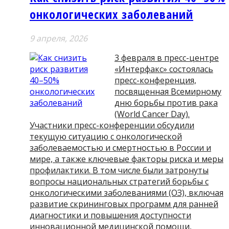
онкологических заболеваний
9 апреля, 2026
3 февраля в пресс-центре
«Интерфакс» состоялась
пресс-конференция,
посвященная Всемирному
дню борьбы против рака
(World Cancer Day).
Участники пресс-конференции обсудили
текущую ситуацию с онкологической
заболеваемостью и смертностью в России и
мире, а также ключевые факторы риска и меры
профилактики. В том числе были затронуты
вопросы национальных стратегий борьбы с
онкологическими заболеваниями (ОЗ), включая
развитие скрининговых программ для ранней
диагностики и повышения доступности
инновационной медицинской помощи,