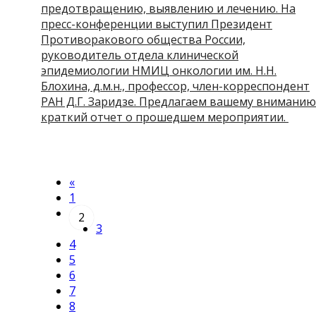
предотвращению, выявлению и лечению. На
пресс-конференции выступил Президент
Противоракового общества России,
руководитель отдела клинической
эпидемиологии НМИЦ онкологии им. Н.Н.
Блохина, д.м.н., профессор, член-корреспондент
РАН Д.Г. Заридзе. Предлагаем вашему вниманию
краткий отчет о прошедшем мероприятии.
«
1
2
3
4
5
6
7
8